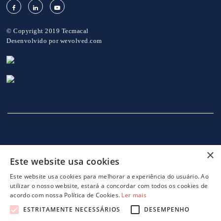
© Copyright 2019 Tecmacal
Desenvolvido por
wevolved.com
×
Este website usa cookies
INÍCIO
EMPRESA
SERVIÇOS
MÁQUINAS
NOTICIAS
CONTACTOS
POLITICA DE PRIVACIDADE
Este website usa cookies para melhorar a experiência do usuário. Ao
utilizar o nosso website, estará a concordar com todos os cookies de
acordo com nossa Política de Cookies.
Ler mais
ESTRITAMENTE NECESSÁRIOS
DESEMPENHO