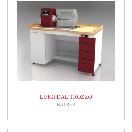
LUIGI DAL TROZZO
BA1REK