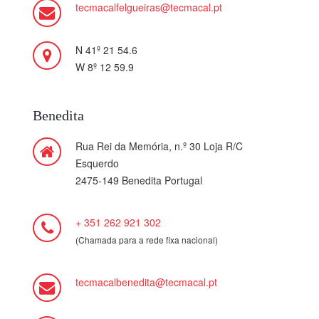
tecmacalfelgueiras@tecmacal.pt
N 41º 21 54.6
W 8º 12 59.9
Benedita
Rua Rei da Memória, n.º 30 Loja R/C
Esquerdo
2475-149 Benedita Portugal
+ 351 262 921 302
(Chamada para a rede fixa nacional)
tecmacalbenedita@tecmacal.pt