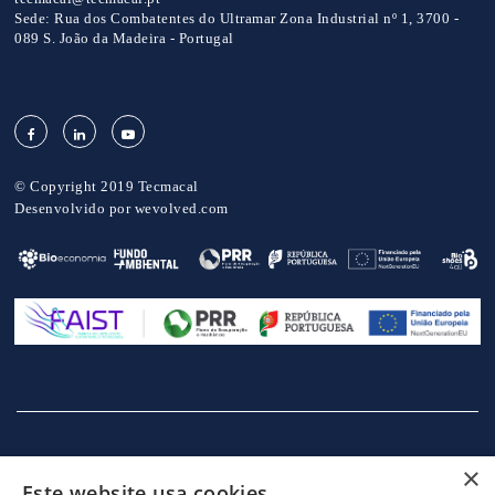
Sede:
Rua dos Combatentes do Ultramar Zona Industrial nº 1, 3700 -
089 S. João da Madeira - Portugal
© Copyright 2019 Tecmacal
Desenvolvido por
wevolved.com
×
INÍCIO
EMPRESA
SERVIÇOS
MÁQUINAS
NOTICIAS
Este website usa cookies
CONTACTOS
POLITICA DE PRIVACIDADE