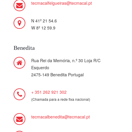
tecmacalfelgueiras@tecmacal.pt
N 41º 21 54.6
W 8º 12 59.9
Benedita
Rua Rei da Memória, n.º 30 Loja R/C
Esquerdo
2475-149 Benedita Portugal
+ 351 262 921 302
(Chamada para a rede fixa nacional)
tecmacalbenedita@tecmacal.pt