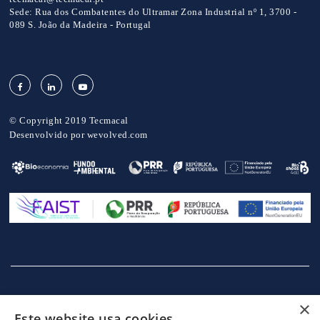
Sede:
Rua dos Combatentes do Ultramar Zona Industrial nº 1, 3700 -
089 S. João da Madeira - Portugal
© Copyright 2019 Tecmacal
Desenvolvido por
wevolved.com
×
INÍCIO
EMPRESA
SERVIÇOS
MÁQUINAS
NOTICIAS
Este website usa cookies
CONTACTOS
POLITICA DE PRIVACIDADE