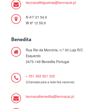
tecmacalfelgueiras@tecmacal.pt
N 41º 21 54.6
W 8º 12 59.9
Benedita
Rua Rei da Memória, n.º 30 Loja R/C
Esquerdo
2475-149 Benedita Portugal
+ 351 262 921 302
(Chamada para a rede fixa nacional)
tecmacalbenedita@tecmacal.pt