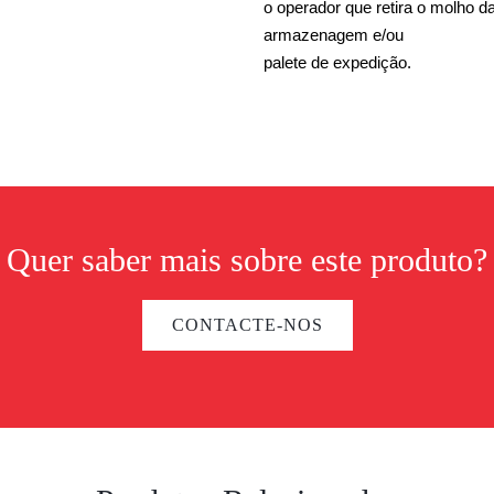
o operador que retira o molho d
armazenagem e/ou
palete de expedição.
Quer saber mais sobre este produto?
CONTACTE-NOS