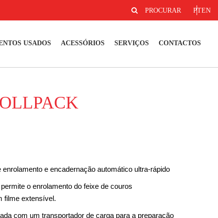
PROCURAR
PT
EN
ENTOS USADOS
ACESSÓRIOS
SERVIÇOS
CONTACTOS
ROLLPACK
nrolamento e encadernação automático ultra-rápido
 permite o enrolamento do feixe de couros
filme extensível.
pada com um transportador de carga para a preparação