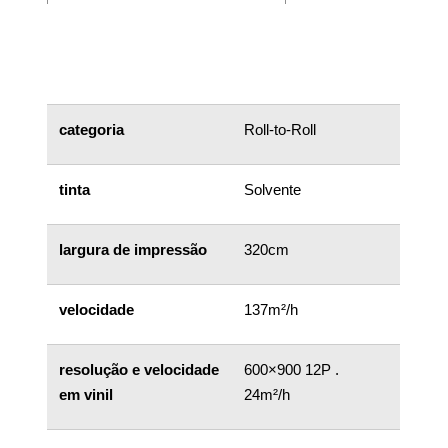
categoria
Roll-to-Roll
tinta
Solvente
largura de impressão
320cm
velocidade
137m²/h
resolução e velocidade
600×900 12P .
em vinil
24m²/h