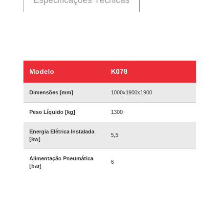
Modelo
K078
Dimensões [mm]
1000x1900x1900
Peso Líquido [kg]
1300
Energia Elétrica Instalada
5,5
[kw]
Alimentação Pneumática
6
[bar]