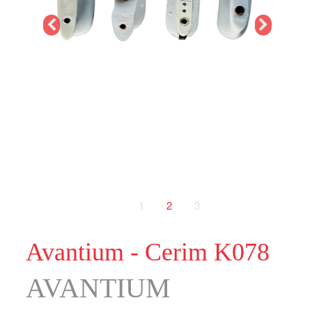
1
2
3
Avantium - Cerim K078
AVANTIUM