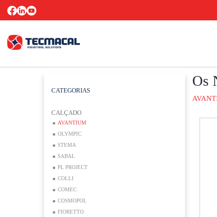
Os 
CATEGORIAS
AVANT
CALÇADO
AVANTIUM
OLYMPIC
STEMA
SABAL
PL PROJECT
COLLI
COMEC
COSMOPOL
FIORETTO