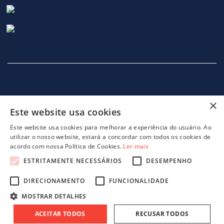
×
Este website usa cookies
INÍCIO
EMPRESA
SERVIÇOS
MÁQUINAS
NOTICIAS
CONTACTOS
POLITICA DE PRIVACIDADE
Este website usa cookies para melhorar a experiência do usuário. Ao
utilizar o nosso website, estará a concordar com todos os cookies de
acordo com nossa Política de Cookies.
Ler mais
ESTRITAMENTE NECESSÁRIOS
DESEMPENHO
DIRECIONAMENTO
FUNCIONALIDADE
projeto 46082 - GreenShoes 4.0
projeto 38470 - ADDITIVE.PIM
MOSTRAR DETALHES
ACEITAR TODOS
RECUSAR TODOS