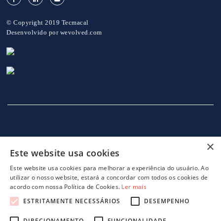
© Copyright 2019 Tecmacal
Desenvolvido por
wevolved.com
×
Este website usa cookies
INÍCIO
EMPRESA
SERVIÇOS
MÁQUINAS
NOTICIAS
CONTACTOS
POLITICA DE PRIVACIDADE
Este website usa cookies para melhorar a experiência do usuário. Ao
utilizar o nosso website, estará a concordar com todos os cookies de
acordo com nossa Política de Cookies.
Ler mais
ESTRITAMENTE NECESSÁRIOS
DESEMPENHO
DIRECIONAMENTO
FUNCIONALIDADE