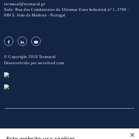
tecmacal@tecmacal.pt
Sede:
Rua dos Combatentes do Ultramar Zona Industrial nº 1, 3700 -
089 S. João da Madeira - Portugal
© Copyright 2019 Tecmacal
Desenvolvido por
wevolved.com
×
Este website usa cookies
INÍCIO
EMPRESA
SERVIÇOS
MÁQUINAS
NOTICIAS