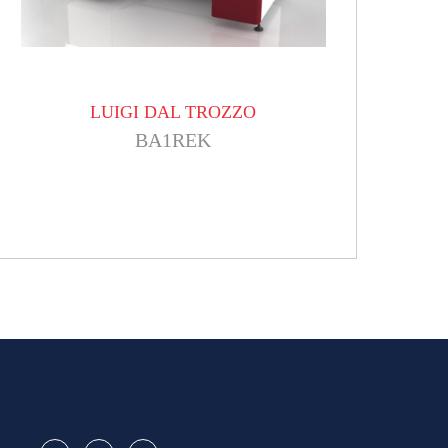
LUIGI DAL TROZZO
BA1REK