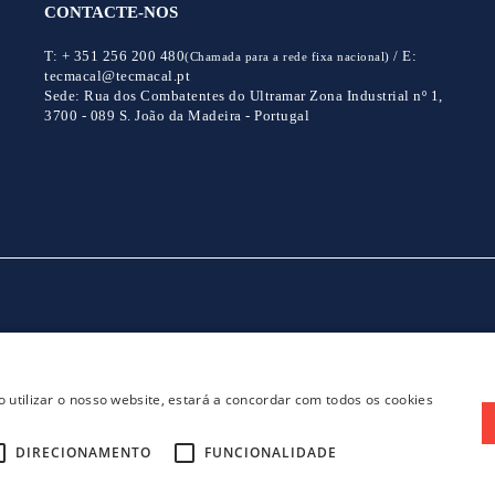
CONTACTE-NOS
T:
+ 351 256 200 480
/
E:
(Chamada para a rede fixa nacional)
tecmacal@tecmacal.pt
Sede:
Rua dos Combatentes do Ultramar Zona Industrial nº 1,
3700 - 089 S. João da Madeira - Portugal
CONTACTOS
POLITICA DE PRIVACIDADE
 utilizar o nosso website, estará a concordar com todos os cookies
DIRECIONAMENTO
FUNCIONALIDADE