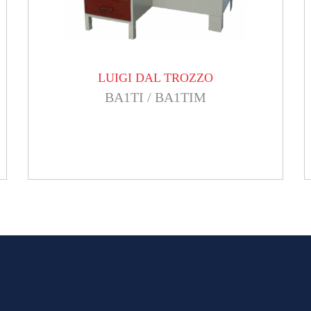
LUIGI DAL TROZZO
BA1TI / BA1TIM