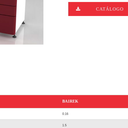
CATÁLOGO
BA1REK
0.16
1.5