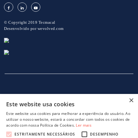
© Copyright 2019 Tecmacal
Desenvolvido por
wevolved.com
×
Este website usa cookies
INÍCIO
EMPRESA
SERVIÇOS
MÁQUINAS
NOTICIAS
CONTACTOS
POLITICA DE PRIVACIDADE
Este website usa cookies para melhorar a experiência do usuário. Ao
utilizar o nosso website, estará a concordar com todos os cookies de
acordo com nossa Política de Cookies.
Ler mais
ESTRITAMENTE NECESSÁRIOS
DESEMPENHO