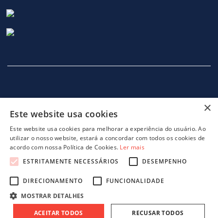
×
Este website usa cookies
INÍCIO
EMPRESA
SERVIÇOS
MÁQUINAS
NOTICIAS
CONTACTOS
POLITICA DE PRIVACIDADE
Este website usa cookies para melhorar a experiência do usuário. Ao
utilizar o nosso website, estará a concordar com todos os cookies de
acordo com nossa Política de Cookies.
Ler mais
ESTRITAMENTE NECESSÁRIOS
DESEMPENHO
DIRECIONAMENTO
FUNCIONALIDADE
projeto 46082 - GreenShoes 4.0
projeto 38470 - ADDITIVE.PIM
MOSTRAR DETALHES
ACEITAR TODOS
RECUSAR TODOS