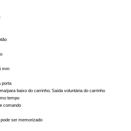
l
otão
ão
75 mm
 porta
a/para baixo do carrinho; Saída voluntária do carrinho
smo tempo
de comando
a pode ser memorizado