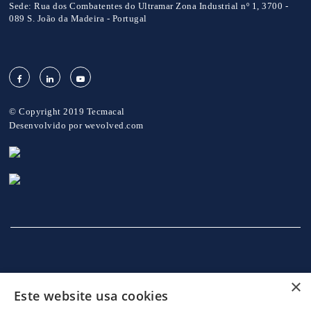
Sede:
Rua dos Combatentes do Ultramar Zona Industrial nº 1, 3700 -
089 S. João da Madeira - Portugal
© Copyright 2019 Tecmacal
Desenvolvido por
wevolved.com
×
Este website usa cookies
INÍCIO
EMPRESA
SERVIÇOS
MÁQUINAS
NOTICIAS
CONTACTOS
POLITICA DE PRIVACIDADE