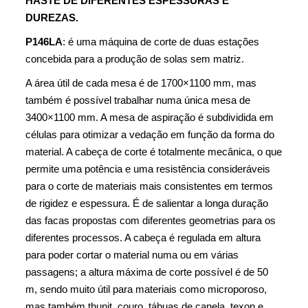
HASTE DE DIFERENTES ESPESSURAS E
DUREZAS.
P146LA
: é uma máquina de corte de duas estações
concebida para a produção de solas sem matriz.
A área útil de cada mesa é de 1700×1100 mm, mas
também é possível trabalhar numa única mesa de
3400×1100 mm. A mesa de aspiração é subdividida em
células para otimizar a vedação em função da forma do
material. A cabeça de corte é totalmente mecânica, o que
permite uma potência e uma resistência consideráveis
para o corte de materiais mais consistentes em termos
de rigidez e espessura. É de salientar a longa duração
das facas propostas com diferentes geometrias para os
diferentes processos. A cabeça é regulada em altura
para poder cortar o material numa ou em várias
passagens; a altura máxima de corte possível é de 50
m, sendo muito útil para materiais como microporoso,
mas também thunit, couro, tábuas de canela, texon e