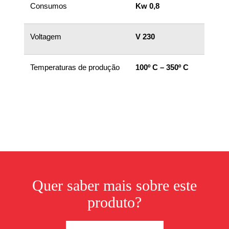
Consumos
Kw 0,8
Voltagem
V 230
Temperaturas de produção
100º C – 350º C
Quer saber mais sobre este
produto?