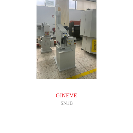
GINEVE
SN1B