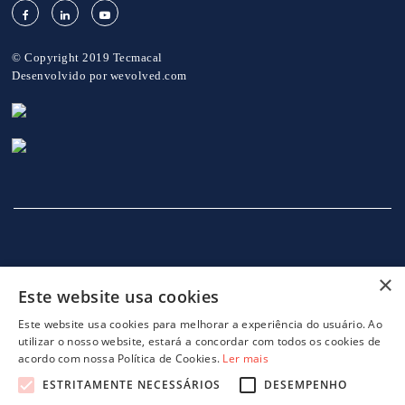
© Copyright 2019 Tecmacal
Desenvolvido por
wevolved.com
×
Este website usa cookies
INÍCIO
EMPRESA
SERVIÇOS
MÁQUINAS
NOTICIAS
CONTACTOS
POLITICA DE PRIVACIDADE
Este website usa cookies para melhorar a experiência do usuário. Ao
utilizar o nosso website, estará a concordar com todos os cookies de
acordo com nossa Política de Cookies.
Ler mais
ESTRITAMENTE NECESSÁRIOS
DESEMPENHO