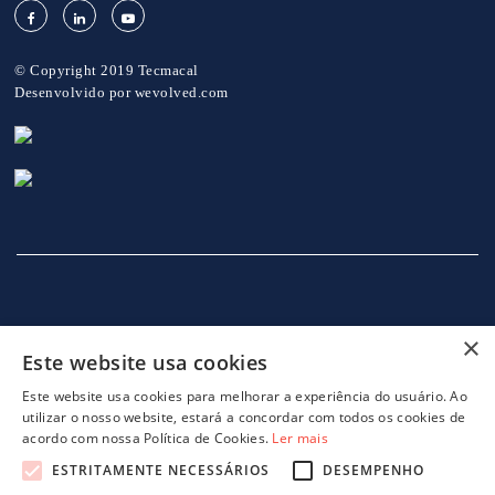
© Copyright 2019 Tecmacal
Desenvolvido por
wevolved.com
×
Este website usa cookies
INÍCIO
EMPRESA
SERVIÇOS
MÁQUINAS
NOTICIAS
CONTACTOS
POLITICA DE PRIVACIDADE
Este website usa cookies para melhorar a experiência do usuário. Ao
utilizar o nosso website, estará a concordar com todos os cookies de
acordo com nossa Política de Cookies.
Ler mais
ESTRITAMENTE NECESSÁRIOS
DESEMPENHO