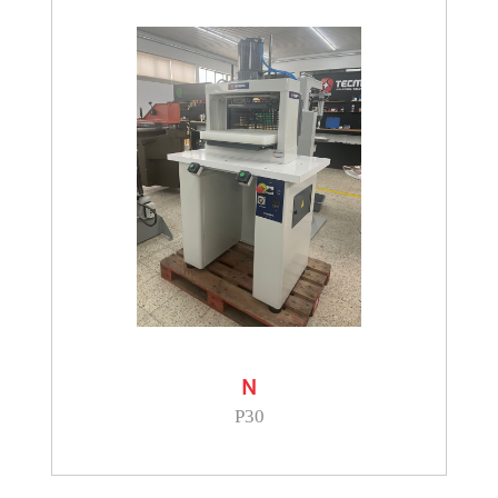
N
P30