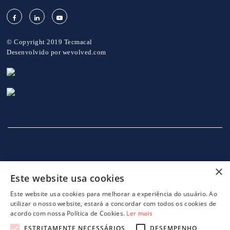
© Copyright 2019 Tecmacal
Desenvolvido por
wevolved.com
×
Este website usa cookies
INÍCIO
EMPRESA
SERVIÇOS
MÁQUINAS
NOTICIAS
CONTACTOS
POLITICA DE PRIVACIDADE
Este website usa cookies para melhorar a experiência do usuário. Ao
utilizar o nosso website, estará a concordar com todos os cookies de
acordo com nossa Política de Cookies.
Ler mais
ESTRITAMENTE NECESSÁRIOS
DESEMPENHO