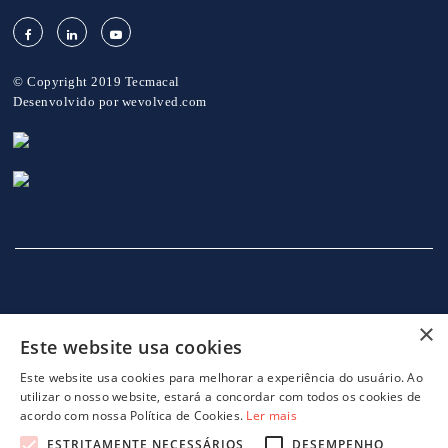
© Copyright 2019 Tecmacal
Desenvolvido por
wevolved.com
×
Este website usa cookies
INÍCIO
EMPRESA
SERVIÇOS
MÁQUINAS
NOTICIAS
CONTACTOS
POLITICA DE PRIVACIDADE
Este website usa cookies para melhorar a experiência do usuário. Ao
utilizar o nosso website, estará a concordar com todos os cookies de
acordo com nossa Política de Cookies.
Ler mais
ESTRITAMENTE NECESSÁRIOS
DESEMPENHO