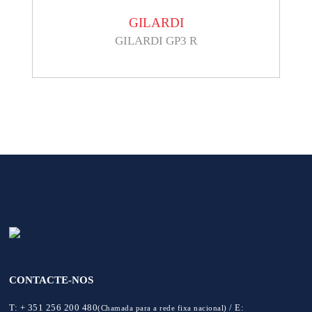
GILARDI
GILARDI GP3 R
CONTACTE-NOS
T:
+ 351 256 200 480
/
E:
(Chamada para a rede fixa nacional)