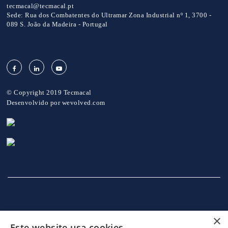
tecmacal@tecmacal.pt
Sede:
Rua dos Combatentes do Ultramar Zona Industrial nº 1, 3700 -
089 S. João da Madeira - Portugal
© Copyright 2019 Tecmacal
Desenvolvido por
wevolved.com
×
Este website usa cookies
INÍCIO
EMPRESA
SERVIÇOS
MÁQUINAS
NOTICIAS