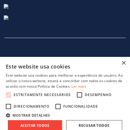
×
Este website usa cookies
INÍCIO
EMPRESA
SERVIÇOS
MÁQUINAS
NOTICIAS
CONTACTOS
POLITICA DE PRIVACIDADE
Este website usa cookies para melhorar a experiência do usuário. Ao
utilizar o nosso website, estará a concordar com todos os cookies de
acordo com nossa Política de Cookies.
Ler mais
ESTRITAMENTE NECESSÁRIOS
DESEMPENHO
DIRECIONAMENTO
FUNCIONALIDADE
projeto 46082 - GreenShoes 4.0
projeto 38470 - ADDITIVE.PIM
MOSTRAR DETALHES
ACEITAR TODOS
RECUSAR TODOS