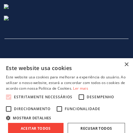
×
Este website usa cookies
INÍCIO
EMPRESA
SERVIÇOS
MÁQUINAS
NOTICIAS
CONTACTOS
POLITICA DE PRIVACIDADE
Este website usa cookies para melhorar a experiência do usuário. Ao
utilizar o nosso website, estará a concordar com todos os cookies de
acordo com nossa Política de Cookies.
Ler mais
ESTRITAMENTE NECESSÁRIOS
DESEMPENHO
DIRECIONAMENTO
FUNCIONALIDADE
projeto 46082 - GreenShoes 4.0
projeto 38470 - ADDITIVE.PIM
MOSTRAR DETALHES
ACEITAR TODOS
RECUSAR TODOS