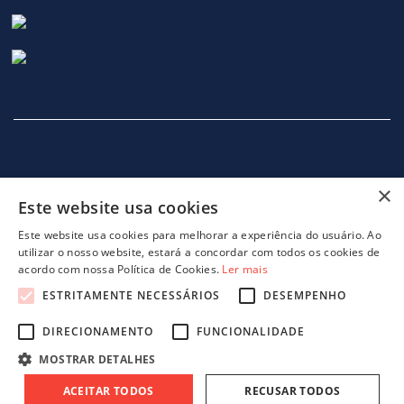
×
Este website usa cookies
INÍCIO
EMPRESA
SERVIÇOS
MÁQUINAS
NOTICIAS
CONTACTOS
POLITICA DE PRIVACIDADE
Este website usa cookies para melhorar a experiência do usuário. Ao
utilizar o nosso website, estará a concordar com todos os cookies de
acordo com nossa Política de Cookies.
Ler mais
ESTRITAMENTE NECESSÁRIOS
DESEMPENHO
DIRECIONAMENTO
FUNCIONALIDADE
projeto 46082 - GreenShoes 4.0
projeto 38470 - ADDITIVE.PIM
MOSTRAR DETALHES
ACEITAR TODOS
RECUSAR TODOS