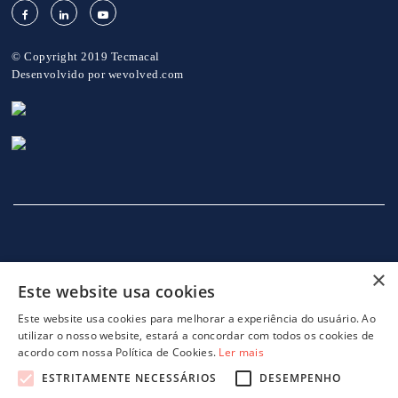
© Copyright 2019 Tecmacal
Desenvolvido por
wevolved.com
×
Este website usa cookies
INÍCIO
EMPRESA
SERVIÇOS
MÁQUINAS
NOTICIAS
CONTACTOS
POLITICA DE PRIVACIDADE
Este website usa cookies para melhorar a experiência do usuário. Ao
utilizar o nosso website, estará a concordar com todos os cookies de
acordo com nossa Política de Cookies.
Ler mais
ESTRITAMENTE NECESSÁRIOS
DESEMPENHO