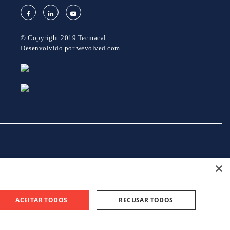
© Copyright 2019 Tecmacal
Desenvolvido por
wevolved.com
×
projeto 46082 - GreenShoes 4.0
projeto 38470 - ADDITIVE.PIM
ACEITAR TODOS
RECUSAR TODOS