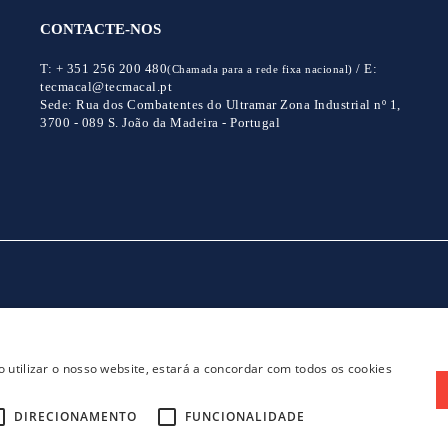
CONTACTE-NOS
T:
+ 351 256 200 480
/
E:
(Chamada para a rede fixa nacional)
tecmacal@tecmacal.pt
Sede:
Rua dos Combatentes do Ultramar Zona Industrial nº 1,
3700 - 089 S. João da Madeira - Portugal
CONTACTOS
POLITICA DE PRIVACIDADE
 utilizar o nosso website, estará a concordar com todos os cookies
DIRECIONAMENTO
FUNCIONALIDADE