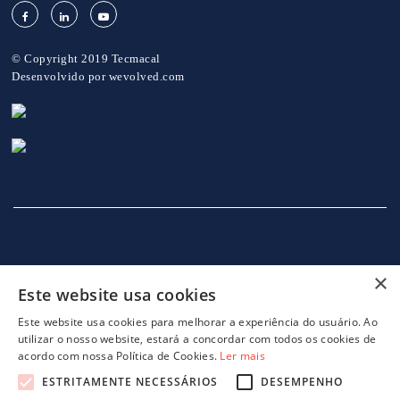
© Copyright 2019 Tecmacal
Desenvolvido por
wevolved.com
×
Este website usa cookies
INÍCIO
EMPRESA
SERVIÇOS
MÁQUINAS
NOTICIAS
CONTACTOS
POLITICA DE PRIVACIDADE
Este website usa cookies para melhorar a experiência do usuário. Ao
utilizar o nosso website, estará a concordar com todos os cookies de
acordo com nossa Política de Cookies.
Ler mais
ESTRITAMENTE NECESSÁRIOS
DESEMPENHO