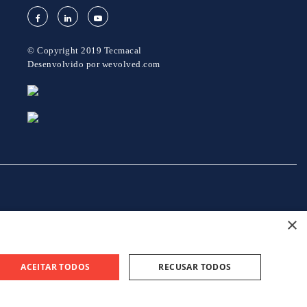
© Copyright 2019 Tecmacal
Desenvolvido por
wevolved.com
×
projeto 46082 - GreenShoes 4.0
projeto 38470 - ADDITIVE.PIM
ACEITAR TODOS
RECUSAR TODOS