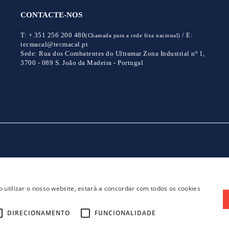
CONTACTE-NOS
T:
+ 351 256 200 480
/
E:
(Chamada para a rede fixa nacional)
tecmacal@tecmacal.pt
Sede:
Rua dos Combatentes do Ultramar Zona Industrial nº 1,
3700 - 089 S. João da Madeira - Portugal
CONTACTOS
POLITICA DE PRIVACIDADE
 utilizar o nosso website, estará a concordar com todos os cookies
DIRECIONAMENTO
FUNCIONALIDADE