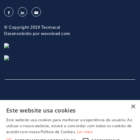
© Copyright 2019 Tecmacal
Desenvolvido por
wevolved.com
×
Este website usa cookies
INÍCIO
EMPRESA
SERVIÇOS
MÁQUINAS
NOTICIAS
CONTACTOS
POLITICA DE PRIVACIDADE
Este website usa cookies para melhorar a experiência do usuário. Ao
utilizar o nosso website, estará a concordar com todos os cookies de
acordo com nossa Política de Cookies.
Ler mais