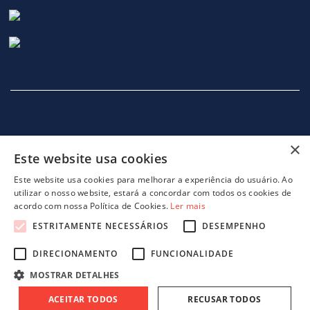
×
Este website usa cookies
INÍCIO
EMPRESA
SERVIÇOS
MÁQUINAS
NOTICIAS
CONTACTOS
POLITICA DE PRIVACIDADE
Este website usa cookies para melhorar a experiência do usuário. Ao
utilizar o nosso website, estará a concordar com todos os cookies de
acordo com nossa Política de Cookies.
Ler mais
ESTRITAMENTE NECESSÁRIOS
DESEMPENHO
DIRECIONAMENTO
FUNCIONALIDADE
projeto 46082 - GreenShoes 4.0
projeto 38470 - ADDITIVE.PIM
MOSTRAR DETALHES
ACEITAR TODOS
RECUSAR TODOS