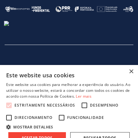
×
Este website usa cookies
INÍCIO
EMPRESA
SERVIÇOS
MÁQUINAS
NOTICIAS
CONTACTOS
POLITICA DE PRIVACIDADE
Este website usa cookies para melhorar a experiência do usuário. Ao
utilizar o nosso website, estará a concordar com todos os cookies de
acordo com nossa Política de Cookies.
Ler mais
ESTRITAMENTE NECESSÁRIOS
DESEMPENHO
DIRECIONAMENTO
FUNCIONALIDADE
projeto 46082 - GreenShoes 4.0
projeto 38470 - ADDITIVE.PIM
MOSTRAR DETALHES
ACEITAR TODOS
RECUSAR TODOS