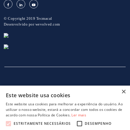
© Copyright 2019 Tecmacal
Desenvolvido por
wevolved.com
×
Este website usa cookies
INÍCIO
EMPRESA
SERVIÇOS
MÁQUINAS
NOTICIAS
CONTACTOS
POLITICA DE PRIVACIDADE
Este website usa cookies para melhorar a experiência do usuário. Ao
utilizar o nosso website, estará a concordar com todos os cookies de
acordo com nossa Política de Cookies.
Ler mais
ESTRITAMENTE NECESSÁRIOS
DESEMPENHO