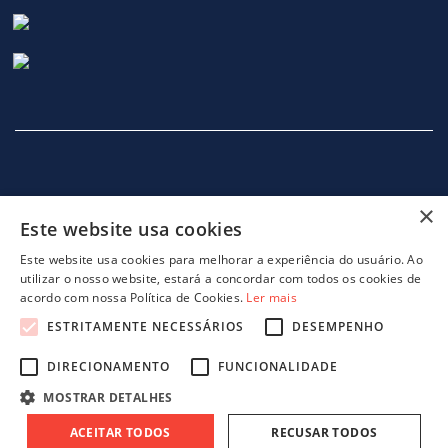
×
Este website usa cookies
INÍCIO
EMPRESA
SERVIÇOS
MÁQUINAS
NOTICIAS
CONTACTOS
POLITICA DE PRIVACIDADE
Este website usa cookies para melhorar a experiência do usuário. Ao
utilizar o nosso website, estará a concordar com todos os cookies de
acordo com nossa Política de Cookies.
Ler mais
ESTRITAMENTE NECESSÁRIOS
DESEMPENHO
DIRECIONAMENTO
FUNCIONALIDADE
projeto 46082 - GreenShoes 4.0
projeto 38470 - ADDITIVE.PIM
MOSTRAR DETALHES
ACEITAR TODOS
RECUSAR TODOS