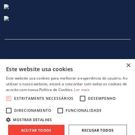
×
Este website usa cookies
INÍCIO
EMPRESA
SERVIÇOS
MÁQUINAS
NOTICIAS
CONTACTOS
POLITICA DE PRIVACIDADE
Este website usa cookies para melhorar a experiência do usuário. Ao
utilizar o nosso website, estará a concordar com todos os cookies de
acordo com nossa Política de Cookies.
Ler mais
ESTRITAMENTE NECESSÁRIOS
DESEMPENHO
DIRECIONAMENTO
FUNCIONALIDADE
projeto 46082 - GreenShoes 4.0
projeto 38470 - ADDITIVE.PIM
MOSTRAR DETALHES
ACEITAR TODOS
RECUSAR TODOS