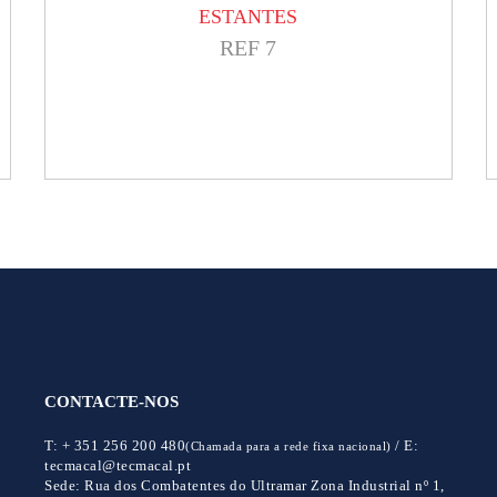
ESTANTES
REF 7
CONTACTE-NOS
T:
+ 351 256 200 480
/
E:
(Chamada para a rede fixa nacional)
tecmacal@tecmacal.pt
Sede:
Rua dos Combatentes do Ultramar Zona Industrial nº 1,