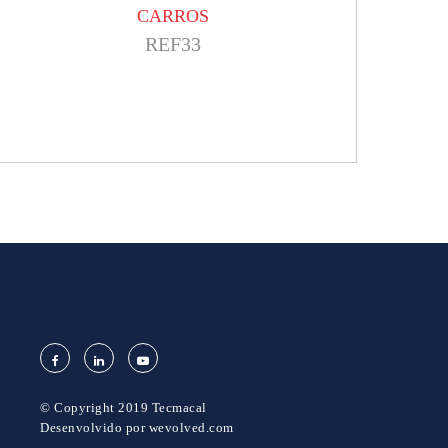
CARROS
REF33
© Copyright 2019 Tecmacal
Desenvolvido por
wevolved.com