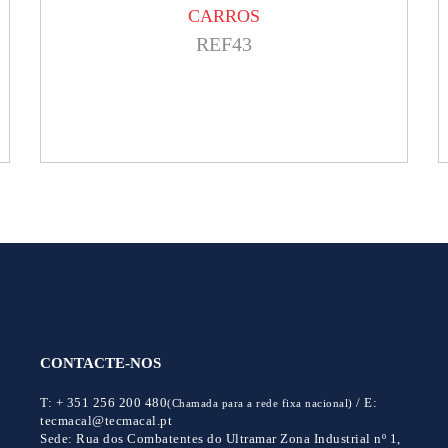
CARROS
REF43
CONTACTE-NOS
T:
+ 351 256 200 480
/
E:
(Chamada para a rede fixa nacional)
tecmacal@tecmacal.pt
Sede:
Rua dos Combatentes do Ultramar Zona Industrial nº 1,