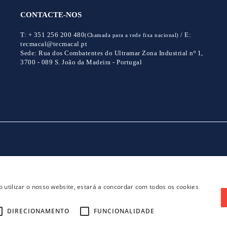
CONTACTE-NOS
T:
+ 351 256 200 480
/
E:
(Chamada para a rede fixa nacional)
tecmacal@tecmacal.pt
Sede:
Rua dos Combatentes do Ultramar Zona Industrial nº 1,
3700 - 089 S. João da Madeira - Portugal
CONTACTOS
POLITICA DE PRIVACIDADE
 utilizar o nosso website, estará a concordar com todos os cookies
DIRECIONAMENTO
FUNCIONALIDADE