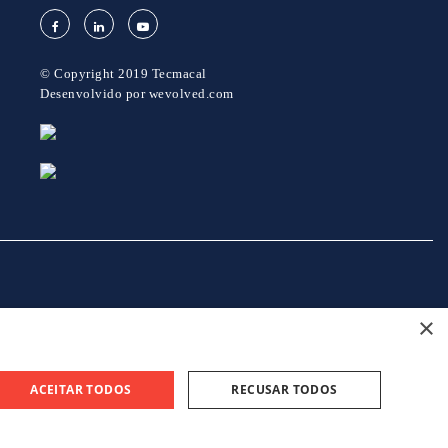
© Copyright 2019 Tecmacal
Desenvolvido por
wevolved.com
×
projeto 46082 - GreenShoes 4.0
projeto 38470 - ADDITIVE.PIM
ACEITAR TODOS
RECUSAR TODOS