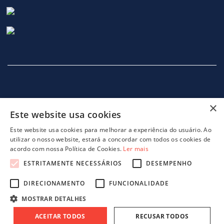
×
Este website usa cookies
INÍCIO
EMPRESA
SERVIÇOS
MÁQUINAS
NOTICIAS
CONTACTOS
POLITICA DE PRIVACIDADE
Este website usa cookies para melhorar a experiência do usuário. Ao
utilizar o nosso website, estará a concordar com todos os cookies de
acordo com nossa Política de Cookies.
Ler mais
ESTRITAMENTE NECESSÁRIOS
DESEMPENHO
DIRECIONAMENTO
FUNCIONALIDADE
projeto 46082 - GreenShoes 4.0
projeto 38470 - ADDITIVE.PIM
MOSTRAR DETALHES
ACEITAR TODOS
RECUSAR TODOS